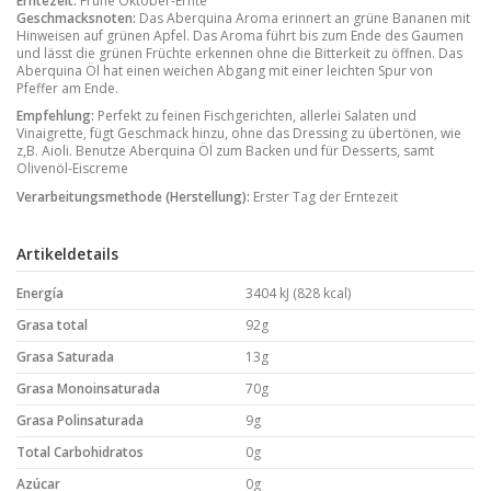
Erntezeit:
Frühe Oktober-Ernte
Geschmacksnoten:
Das Aberquina Aroma erinnert an grüne Bananen mit
Hinweisen auf grünen Apfel. Das Aroma führt bis zum Ende des Gaumen
und lässt die grünen Früchte erkennen ohne die Bitterkeit zu öffnen. Das
Aberquina Öl hat einen weichen Abgang mit einer leichten Spur von
Pfeffer am Ende.
Empfehlung
:
Perfekt zu feinen Fischgerichten, allerlei Salaten und
Vinaigrette, fügt Geschmack hinzu, ohne das Dressing zu übertönen, wie
z,B. Aioli. Benutze Aberquina Öl zum Backen und für Desserts, samt
Olivenöl-Eiscreme
Verarbeitungsmethode (Herstellung):
Erster Tag der Erntezeit
Artikeldetails
Energía
3404 kJ (828 kcal)
Grasa total
92g
Grasa Saturada
13g
Grasa Monoinsaturada
70g
Grasa Polinsaturada
9g
Total Carbohidratos
0g
Azúcar
0g