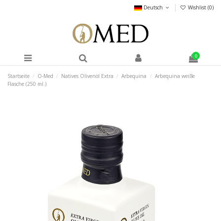
Deutsch
Wishlist (
0
)
0
Startseite
O-Med
Natives Olivenöl Extra
Arbequina
Arbequina weiße
Flasche (250 ml.)