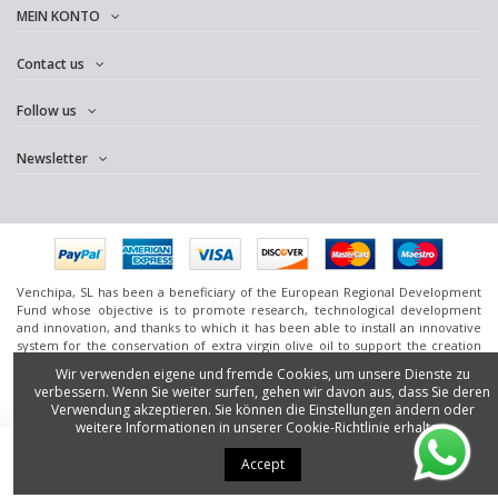
MEIN KONTO
Contact us
Follow us
Newsletter
Venchipa, SL has been a beneficiary of the European Regional Development
Fund whose objective is to promote research, technological development
and innovation, and thanks to which it has been able to install an innovative
system for the conservation of extra virgin olive oil to support the creation
and consolidation of innovative companies. [December 24, 2020] For this it
Wir verwenden eigene und fremde Cookies, um unsere Dienste zu
has had the support of the InnoCámaras Program of the Granada Chamber of
verbessern. Wenn Sie weiter surfen, gehen wir davon aus, dass Sie deren
Commerce.
Verwendung akzeptieren. Sie können die Einstellungen ändern oder
www.omedoil.com,
Venchipa
, S.L. Ctra. Ácula-Ventas de
Huelma
Km.1 - 18131
weitere Informationen in unserer Cookie-Richtlinie erhalten.
Ácula (Granada).
In den Warenkorb
2016 Powered by
Silan.es
- All rights reserved.
Accept
Buchen Sie Ihr Erlebnis
Buchen Sie Ihr Erlebnis