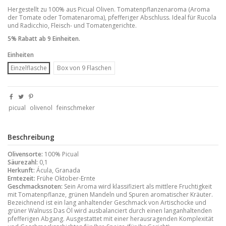
Hergestellt zu 100% aus Picual Oliven. Tomatenpflanzenaroma (Aroma
der Tomate oder Tomatenaroma), pfefferiger Abschluss. Ideal für Rucola
und Radicchio, Fleisch- und Tomatengerichte.
5% Rabatt ab 9 Einheiten.
Einheiten
Einzelflasche
Box von 9 Flaschen
picual
olivenol
feinschmeker
Beschreibung
Olivensorte:
100% Picual
Säurezahl:
0,1
Herkunft:
Ácula, Granada
Erntezeit:
Frühe Oktober-Ernte
Geschmacksnoten:
Sein Aroma wird klassifiziert als mittlere Fruchtigkeit
mit Tomatenpflanze, grünen Mandeln und Spuren aromatischer Kräuter.
Bezeichnend ist ein lang anhaltender Geschmack von Artischocke und
grüner Walnuss Das Öl wird ausbalanciert durch einen langanhaltenden
pfefferigen Abgang. Ausgestattet mit einer herausragenden Komplexität