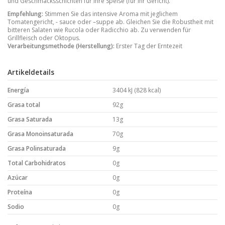
und Geschmacksschichten für Ihre Speise (für Ihr Gericht).
Empfehlung
:
Stimmen Sie das intensive Aroma mit jeglichem
Tomatengericht, - sauce oder –suppe ab. Gleichen Sie die Robustheit mit
bitteren Salaten wie Rucola oder Radicchio ab. Zu verwenden für
Grillfleisch oder Oktopus.
Verarbeitungsmethode (Herstellung):
Erster Tag der Erntezeit
Artikeldetails
Energía
3404 kJ (828 kcal)
Grasa total
92g
Grasa Saturada
13g
Grasa Monoinsaturada
70g
Grasa Polinsaturada
9g
Total Carbohidratos
0g
Azúcar
0g
Proteína
0g
Sodio
0g