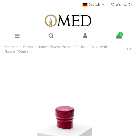
Deutsch
Wishlist (
0
)
0
Startseite
O-Med
Natives Olivenöl Extra
PICUAL
Picual weiße
Flasche (100ml.)