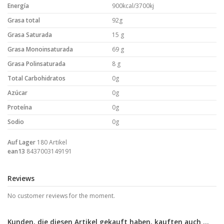
Energía
900kcal/3700kj
Grasa total
92g
Grasa Saturada
15 g
Grasa Monoinsaturada
69 g
Grasa Polinsaturada
8 g
Total Carbohidratos
0g
Azúcar
0g
Proteína
0g
Sodio
0g
Auf Lager
180 Artikel
ean13
8437003149191
Reviews
No customer reviews for the moment.
Kunden, die diesen Artikel gekauft haben, kauften auch ...