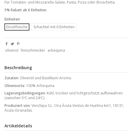
Für Tomaten- und Mozzarella-Salate, Pasta, Pizza oder Bruschetta.
5% Rabatt ab 6 Einheiten.
Einheiten
Einzelflasche
Schachtel mit 6 Einheiten
olivenol
feinschmecker
arbequina
Beschreibung
Zutaten:
Olivenöl und Basilikum-Aroma.
Olivensorte:
100% Arbequina.
Lagerungsbedingungen:
Kühl, trocken und lichtgeschützt aufbewahren
(zwischen 5ºC und 24ºC).
Produziert von:
Venchipa S.L. Ctra Ácula-Ventas de Huelma km1, 18131,
Ácula (Granada).
Artikeldetails