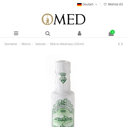
Deutsch
Wishlist (
0
)
0
Startseite
Molino
Sabores
Molino Albahaca (250ml)