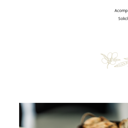
Acompáñ
Solic