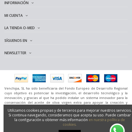
INFORMACIÓN
MI CUENTA
LA TIENDA O-MED
SÍGUENOS EN
NEWSLETTER
Venchipa, SL ha sido beneficiaria del Fondo Europeo de Desarrollo Regional
cuyo objetivo es potenciar la investigación, el desarrollo tecnológico y la
innovación, y gracias al que ha podido instalar un sistema innovador para la
conservación del aceite de oliva virgen extra para apoyar la creación y
consolidación de empresas innovadoras. [24 de diciembre de 2020] Para ello
Utilizamos cookies propias y de terceros para mejorar nuestros servicios.
ha contado con el apoyo del Programa InnoCámaras de la Cámara de
Si continua navegando, consideramos que acepta su uso. Puede cambiar
Comercio de Granada.
la configuración u obtener más información
en nuestra política de
www.omedoil.com,
Venchipa
, S.L. Ctra. Ácula-Ventas de
Huelma
Km.1 - 18131
cookies.
Ácula (Granada).