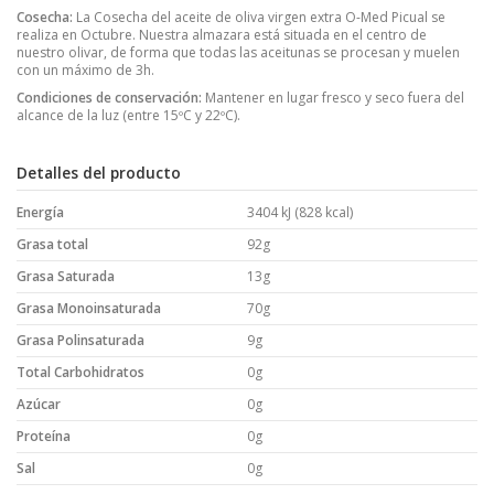
Cosecha:
La Cosecha del aceite de oliva virgen extra O-Med Picual se
realiza en Octubre. Nuestra almazara está situada en el centro de
nuestro olivar, de forma que todas las aceitunas se procesan y muelen
con un máximo de 3h.
Condiciones de conservación:
Mantener en lugar fresco y seco fuera del
alcance de la luz (entre 15ºC y 22ºC).
Detalles del producto
Energía
3404 kJ (828 kcal)
Grasa total
92g
Grasa Saturada
13g
Grasa Monoinsaturada
70g
Grasa Polinsaturada
9g
Total Carbohidratos
0g
Azúcar
0g
Proteína
0g
Sal
0g