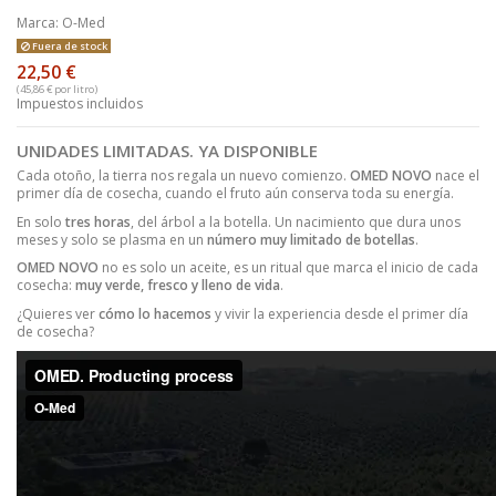
Marca:
O-Med
Fuera de stock
22,50 €
(45,86 € por litro)
Impuestos incluidos
UNIDADES LIMITADAS. YA DISPONIBLE
Cada otoño, la tierra nos regala un nuevo comienzo.
OMED NOVO
nace el
primer día de cosecha, cuando el fruto aún conserva toda su energía.
En solo
tres horas
, del árbol a la botella. Un nacimiento que dura unos
meses y solo se plasma en un
número muy limitado de botellas
.
OMED NOVO
no es solo un aceite, es un ritual que marca el inicio de cada
cosecha:
muy
verde, fresco y lleno de vida
.
¿Quieres ver
cómo lo hacemos
y vivir la experiencia desde el primer día
de cosecha?