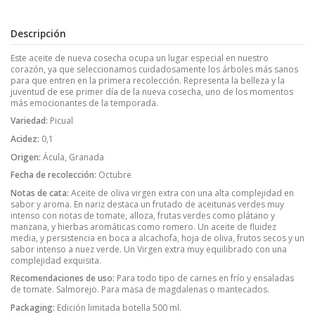
Descripción
Este aceite de nueva cosecha ocupa un lugar especial en nuestro
corazón, ya que seleccionamos cuidadosamente los árboles más sanos
para que entren en la primera recolección. Representa la belleza y la
juventud de ese primer día de la nueva cosecha, uno de los momentos
más emocionantes de la temporada.
Variedad:
Picual
Acidez:
0,1
Origen:
Ácula, Granada
Fecha de recolección:
Octubre
Notas de cata:
Aceite de oliva virgen extra con una alta complejidad en
sabor y aroma. En nariz destaca un frutado de aceitunas verdes muy
intenso con notas de tomate, alloza, frutas verdes como plátano y
manzana, y hierbas aromáticas como romero. Un aceite de fluidez
media, y persistencia en boca a alcachofa, hoja de oliva, frutos secos y un
sabor intenso a nuez verde. Un Virgen extra muy equilibrado con una
complejidad exquisita.
R
ecomendaciones de uso:
Para todo tipo de carnes en frío y ensaladas
de tomate. Salmorejo. Para masa de magdalenas o mantecados.
Packaging:
Edición limitada botella 500 ml.