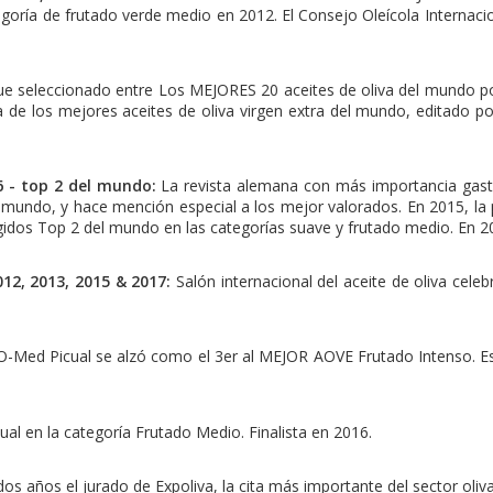
oría de frutado verde medio en 2012. El Consejo Oleícola Internacio
e seleccionado entre Los MEJORES 20 aceites de oliva del mundo por
ía de los mejores aceites de oliva virgen extra del mundo, editado p
6 - top 2 del mundo:
La revista alemana con más importancia gast
el mundo, y hace mención especial a los mejor valorados. En 2015, 
gidos Top 2 del mundo en las categorías suave y frutado medio. En 
2, 2013, 2015 & 2017:
Salón internacional del aceite de oliva cel
O-Med Picual se alzó como el
3er al MEJOR AOVE Frutado Intenso. E
r)
l en la categoría Frutado Medio. Finalista en 2016.
s años el jurado de Expoliva, la cita más importante del sector olivar