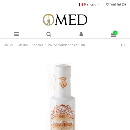
Français
Wishlist (
0
)
0
Accueil
Molino
Sabores
Molino Mandarina (250ml)