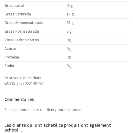
Grasa total
92g
Grasa Saturada
17 g
Grasa Monoinsaturada
67 g
Grasa Polinsaturada
8 g
Total Carbohidratos
0g
Azúcar
0g
Proteína
0g
Sodio
0g
En stock
186 Produits
EAN13
8437003149191
Commentaires
Pas de commentaire de client pour le moment
Les clients qui ont acheté ce produit ont également
acheté...