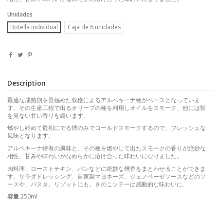
Unidades
Botella individual
Caja de 6 unidades
Description
最適な成熟期を見極めた収穫によるアルベキーナ種がベースとなっていま
す。その生産工程で出るオリーブの種を利用しオイルをスモーク、他には類
を見ない甘い香りを纏います。
燃やし始めて最初にでる煙のみでコールドスモークするので、フレッシュな
風味となります。
アルベキーナ特有の風味と、その種を燃やして出たスモークの香りが絶妙な
相性、甘みや味わいがなめらかに溶け合った味わいになりました。
肉料理、ローストチキン、パンなどに絶妙な燻香をまとわせることができま
す。サラダドレッシング、自家製マヨネーズ、ジェノベーゼソースなどのソ
ースや、パスタ、リゾットにも。きのこソテーは感動的な味わいに。
容量
250ml