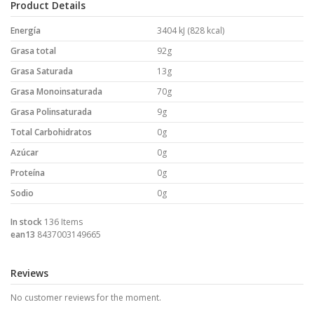
Product Details
Energía
3404 kJ (828 kcal)
Grasa total
92g
Grasa Saturada
13g
Grasa Monoinsaturada
70g
Grasa Polinsaturada
9g
Total Carbohidratos
0g
Azúcar
0g
Proteína
0g
Sodio
0g
In stock
136 Items
ean13
8437003149665
Reviews
No customer reviews for the moment.