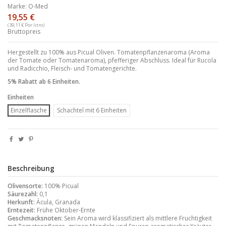
Marke:
O-Med
19,55 €
(39,11 € Por litro)
Bruttopreis
Hergestellt zu 100% aus Picual Oliven. Tomatenpflanzenaroma (Aroma
der Tomate oder Tomatenaroma), pfefferiger Abschluss. Ideal für Rucola
und Radicchio, Fleisch- und Tomatengerichte.
5% Rabatt ab 6 Einheiten.
Einheiten
Einzelflasche
Schachtel mit 6 Einheiten
Beschreibung
Olivensorte:
100% Picual
Säurezahl:
0,1
Herkunft
:
Ácula, Granada
Erntezeit
:
Frühe Oktober-Ernte
Geschmacksnoten:
Sein Aroma wird klassifiziert als mittlere Fruchtigkeit