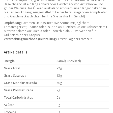
mit Tomatenpflanze, grünen Mandeln und Spuren aromatischer Kräuter.
Bezeichnend ist ein lang anhaltender Geschmack von Artischocke und
grüner Walnuss Das Öl wird ausbalanciert durch einen langanhaltenden
pfefferigen Abgang. Ausgestattet mit einer herausragenden Komplexität
und Geschmacksschichten für Ihre Speise (für Ihr Gericht).
Empfehlung
:
Stimmen Sie das intensive Aroma mit jeglichem
Tomatengericht, - sauce oder –suppe ab. Gleichen Sie die Robustheit mit
bitteren Salaten wie Rucola oder Radicchio ab. Zu verwenden für
Grillfleisch oder Oktopus.
Verarbeitungsmethode (Herstellung)
:
Erster Tag der Erntezeit
Artikeldetails
Energía
3404 kJ (828 kcal)
Grasa total
92g
Grasa Saturada
13g
Grasa Monoinsaturada
70g
Grasa Polinsaturada
9g
Total Carbohidratos
0g
Azúcar
0g
Proteína
0g