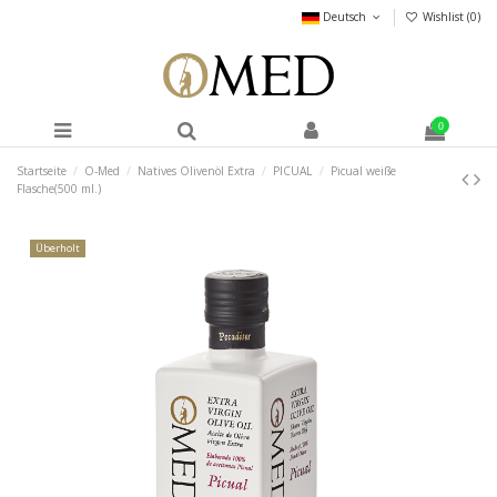
Deutsch
Wishlist (
0
)
0
Startseite
O-Med
Natives Olivenöl Extra
PICUAL
Picual weiße
Flasche(500 ml.)
Überholt