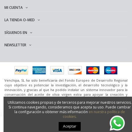
MI CUENTA
LA TIENDA O-MED
SÍGUENOS EN
NEWSLETTER
Venchipa, SL ha sido beneficiaria del Fondo Europeo de Desarrollo Regional
cuyo objetivo es potenciar la investigación, el desarrollo tecnológico y la
innovación, y gracias al que ha podido instalar un sistema innovador para la
conservación del aceite de oliva virgen extra para apoyar la creación y
consolidación de empresas innovadoras. [24 de diciembre de 2020] Para ello
Utilizamos cookies propias y de terceros para mejorar nuestros servicios.
ha contado con el apoyo del Programa InnoCámaras de la Cámara de
Si continua navegando, consideramos que acepta su uso. Puede cambiar
Comercio de Granada.
la configuración u obtener más información
en nuestra política de
www.omedoil.com,
Venchipa
, S.L. Ctra. Ácula-Ventas de
Huelma
Km.1 - 18131
cookies.
Ácula (Granada).
2016 Creado por
Silan.es
- Todos los derechos reservados.
Añadir al carrito
Aceptar