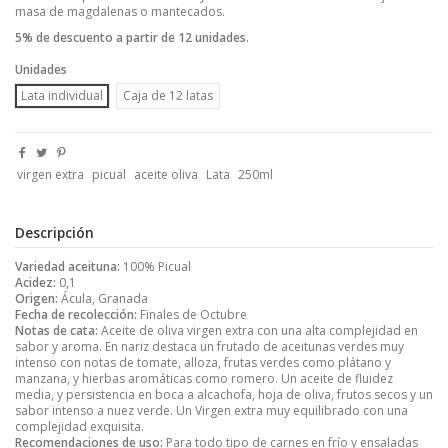
masa de magdalenas o mantecados.
5% de descuento a partir de 12 unidades.
Unidades
Lata individual
Caja de 12 latas
virgen extra
picual
aceite oliva
Lata
250ml
Descripción
Variedad aceituna:
100% Picual
Acidez:
0,1
Origen:
Ácula, Granada
Fecha de recolección:
Finales de Octubre
Notas de cata:
Aceite de oliva virgen extra con una alta complejidad en
sabor y aroma. En nariz destaca un frutado de aceitunas verdes muy
intenso con notas de tomate, alloza, frutas verdes como plátano y
manzana, y hierbas aromáticas como romero. Un aceite de fluidez
media, y persistencia en boca a alcachofa, hoja de oliva, frutos secos y un
sabor intenso a nuez verde. Un Virgen extra muy equilibrado con una
complejidad exquisita.
Recomendaciones de uso:
Para todo tipo de carnes en frío y ensaladas