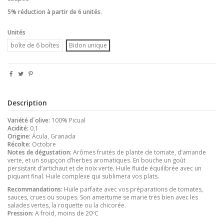
5% réduction à partir de 6 unités.
Unités
boîte de 6 boîtes
Bidon unique
Description
Variété d´olive:
100% Picual
Acidité:
0,1
Origine:
Ácula, Granada
Récolte:
Octobre
Notes de dégustation:
Arômes fruités de plante de tomate, d’amande
verte, et un soupçon d’herbes aromatiques. En bouche un goût
persistant d’artichaut et de noix verte. Huile fluide équilibrée avec un
piquant final. Huile complexe qui sublimera vos plats.
R
ecommandations:
Huile parfaite avec vos préparations de tomates,
sauces, crues ou soupes. Son amertume se marie très bien avec les
salades vertes, la roquette ou la chicorée.
Pression:
A froid, moins de 20ºC