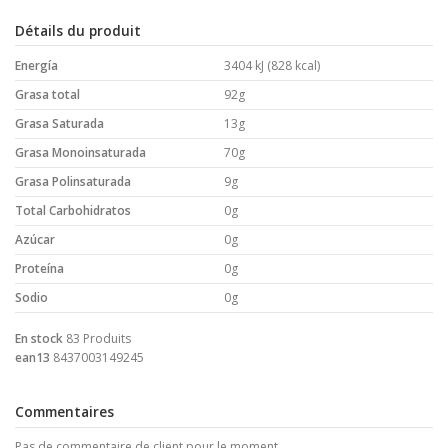
Détails du produit
Energía
3404 kJ (828 kcal)
Grasa total
92g
Grasa Saturada
13g
Grasa Monoinsaturada
70g
Grasa Polinsaturada
9g
Total Carbohidratos
0g
Azúcar
0g
Proteína
0g
Sodio
0g
En stock
83 Produits
ean13
8437003149245
Commentaires
Pas de commentaire de client pour le moment