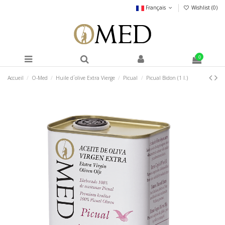
Français
Wishlist (
0
)
0
Accueil
O-Med
Huile d´olive Extra Vierge
Picual
Picual Bidon (1 l.)