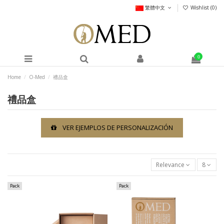
繁體中文
Wishlist (
0
)
0
Home
O-Med
禮品盒
禮品盒
VER EJEMPLOS DE PERSONALIZACIÓN
Relevance
8
Pack
Pack