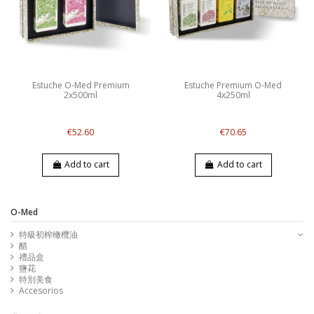
Estuche O-Med Premium
Estuche Premium O-Med
2x500ml
4x250ml
€52.60
€70.65
Add to cart
Add to cart
O-Med
特級初榨橄欖油
醋
禮品盒
鹽花
特別美食
Accesorios