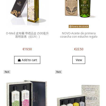
Fuera de stock
O-Med 皮夸爾 帶禮品盒 (500毫升
NOVO-Aceite de primera
透明玻璃（抗UV）)
cosecha con estuche regalo
€19.50
€22.50
Add to cart
View
Pack
Pack