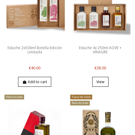
Estuche 2x500ml Botella Edición
Estuche 4x 250ml AOVE +
Limitada
VINAGRE
€40.00
€38.00
Add to cart
View
Refurbished
Fuera de stock
Refurbished