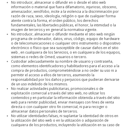
No introducir, almacenar o difundir en o desde el sitio web
información o material que fuera difamatorio, injurioso, obsceno,
amenazador, xenófobo, incite a la violencia a la discriminación por
razón de raza, sexo, ideología, religión o que de cualquier forma
atente contra la forma, el orden público, los derechos
fundamentales, las libertades públicas, el honor, la intimidad o la
imagen de terceros y en general la normativa vigente.
No introducir, almacenar o difundir mediante el sitio web ningún
programa de ordenador, datos, virus, código, equipo de hardware
o de telecomunicaciones o cualquier otro instrumento o dispositivo
electrónico o físico que sea susceptible de causar daños en el sitio
web , en cualquiera de los Servicios, o en cualquiera de los equipos,
sistemas o redes de Omed, usuarios o tercero.
Custodiar adecuadamente su nombre de usuario y contraseña,
como elementos identificadores y habilitadores para el acceso a la
compra de productos, comprometiéndose a no ceder su uso ni a
permitir el acceso a ellos de terceros, asumiendo la
responsabilidad por los daños y perjuicios que pudieran derivarse
de un uso indebido de los mismos.
No realizar actividades publicitarias, promocionales o de
explotación comercial a través del sitio web, no utilizar los
contenidos y en particular la información obtenida a través del sitio
web para remitir publicidad, enviar mensajes con fines de venta
directa o con cualquier otro fin comercial, ni para recoger o
almacenar datos personales de terceros.
No utilizar identidades falsas, ni suplantar la identidad de otros en
la utilización del sitio web o en la utilización o adquisición de
cualquiera de los productos, incluyendo la utilización en su caso de