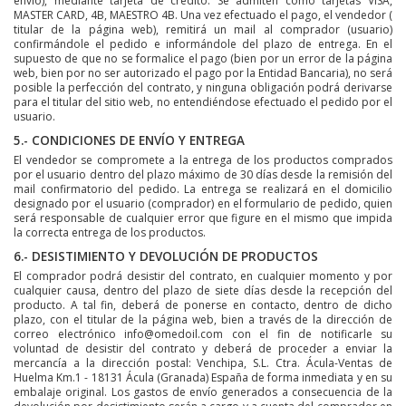
envío), mediante tarjeta de crédito. Se admiten como tarjetas VISA,
MASTER CARD, 4B, MAESTRO 4B. Una vez efectuado el pago, el vendedor (
titular de la página web), remitirá un mail al comprador (usuario)
confirmándole el pedido e informándole del plazo de entrega. En el
supuesto de que no se formalice el pago (bien por un error de la página
web, bien por no ser autorizado el pago por la Entidad Bancaria), no será
posible la perfección del contrato, y ninguna obligación podrá derivarse
para el titular del sitio web, no entendiéndose efectuado el pedido por el
usuario.
5.- CONDICIONES DE ENVÍO Y ENTREGA
El vendedor se compromete a la entrega de los productos comprados
por el usuario dentro del plazo máximo de 30 días desde la remisión del
mail confirmatorio del pedido. La entrega se realizará en el domicilio
designado por el usuario (comprador) en el formulario de pedido, quien
será responsable de cualquier error que figure en el mismo que impida
la correcta entrega de los productos.
6.- DESISTIMIENTO Y DEVOLUCIÓN DE PRODUCTOS
El comprador podrá desistir del contrato, en cualquier momento y por
cualquier causa, dentro del plazo de siete días desde la recepción del
producto. A tal fin, deberá de ponerse en contacto, dentro de dicho
plazo, con el titular de la página web, bien a través de la dirección de
correo electrónico info@omedoil.com con el fin de notificarle su
voluntad de desistir del contrato y deberá de proceder a enviar la
mercancía a la dirección postal: Venchipa, S.L. Ctra. Ácula-Ventas de
Huelma Km.1 - 18131 Ácula (Granada) España de forma inmediata y en su
embalaje original. Los gastos de envío generados a consecuencia de la