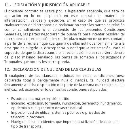
11.- LEGISLACIÓN Y JURISDICCIÓN APLICABLE
El presente contrato se regirá por la legislación española, que será de
aplicación en lo no dispuesto en este contrato en materia de
interpretación, validez y ejecución. En el caso de que se produzca
cualquier tipo de discrepancia o reclamación entre las partes en relación
con el cumplimiento o el contenido de las presentes Condiciones
Generales, las partes negociarán de buena fe para intentar resolver tal
discrepancia o reclamación dentro del plazo máximo de un mes contado
a partir de la fecha en que cualquiera de ellas notifique formalmente a la
otra que ha surgido la discrepancia o notifique la reclamación. Para el
supuesto de que la discrepancia o la reclamación no se resolviera dentro
del plazo máximo señalado, las partes se someten a los Juzgados y
Tribunales que por ley les corresponda.
12.- DECLARACIÓN DE NULIDAD DE LAS CLAUSULAS
Si cualquiera de las cláusulas incluidas en estas condiciones fuese
declarada total o parcialmente nula o ineficaz, tal nulidad afectara
únicamente a dicha disposición o la parte de la misma que resulte nula o
ineficaz, subsistiendo en lo demás las condiciones estipuladas.
Estado de alarma, excepción o sitio.
Incendio, explosión, tormenta, inundación, terremoto, hundimiento,
epidemia o cualquier otro desastre natural.
Imposibilidad de utilizar sistemas públicos o privados de
telecomunicaciones.
Huelga, fallos o accidentes que impidan la utilización de cualquier
tipo de transporte.