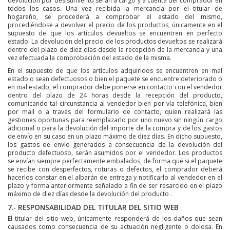
devolución por desistimiento serán a cargo y a cuenta del comprador en
todos los casos. Una vez recibida la mercancía por el titular de
hogareño, se procederá a comprobar el estado del mismo,
procediéndose a devolver el precio de los productos, únicamente en el
supuesto de que los artículos devueltos se encuentren en perfecto
estado. La devolución del precio de los productos devueltos se realizará
dentro del plazo de diez días desde la recepción de la mercancía y una
vez efectuada la comprobación del estado de la misma.
En el supuesto de que los artículos adquiridos se encuentren en mal
estado o sean defectuosos o bien el paquete se encuentre deteriorado o
en mal estado, el comprador debe ponerse en contacto con el vendedor
dentro del plazo de 24 horas desde la recepción del producto,
comunicando tal circunstancia al vendedor bien por vía telefónica, bien
por mail o a través del formulario de contacto, quien realizará las
gestiones oportunas para reemplazarlo por uno nuevo sin ningún cargo
adicional o para la devolución del importe de la compra y de los gastos
de envío en su caso en un plazo máximo de diez días. En dicho supuesto,
los gastos de envío generados a consecuencia de la devolución del
producto defectuoso, serán asumidos por el vendedor. Los productos
se envían siempre perfectamente embalados, de forma que si el paquete
se recibe con desperfectos, roturas o defectos, el comprador deberá
hacerlos constar en el albarán de entrega y notificarlo al vendedor en el
plazo y forma anteriormente señalado a fin de ser resarcido en el plazo
máximo de diez días desde la devolución del producto .
7.- RESPONSABILIDAD DEL TITULAR DEL SITIO WEB
El titular del sitio web, únicamente responderá de los daños que sean
causados como consecuencia de su actuación negligente o dolosa. En