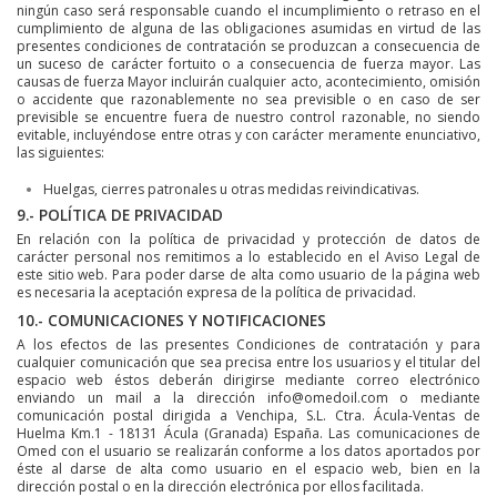
ningún caso será responsable cuando el incumplimiento o retraso en el
cumplimiento de alguna de las obligaciones asumidas en virtud de las
presentes condiciones de contratación se produzcan a consecuencia de
un suceso de carácter fortuito o a consecuencia de fuerza mayor. Las
causas de fuerza Mayor incluirán cualquier acto, acontecimiento, omisión
o accidente que razonablemente no sea previsible o en caso de ser
previsible se encuentre fuera de nuestro control razonable, no siendo
evitable, incluyéndose entre otras y con carácter meramente enunciativo,
las siguientes:
Huelgas, cierres patronales u otras medidas reivindicativas.
9.- POLÍTICA DE PRIVACIDAD
En relación con la política de privacidad y protección de datos de
carácter personal nos remitimos a lo establecido en el Aviso Legal de
este sitio web. Para poder darse de alta como usuario de la página web
es necesaria la aceptación expresa de la política de privacidad.
10.- COMUNICACIONES Y NOTIFICACIONES
A los efectos de las presentes Condiciones de contratación y para
cualquier comunicación que sea precisa entre los usuarios y el titular del
espacio web éstos deberán dirigirse mediante correo electrónico
enviando un mail a la dirección info@omedoil.com o mediante
comunicación postal dirigida a Venchipa, S.L. Ctra. Ácula-Ventas de
Huelma Km.1 - 18131 Ácula (Granada) España. Las comunicaciones de
Omed con el usuario se realizarán conforme a los datos aportados por
éste al darse de alta como usuario en el espacio web, bien en la
dirección postal o en la dirección electrónica por ellos facilitada.