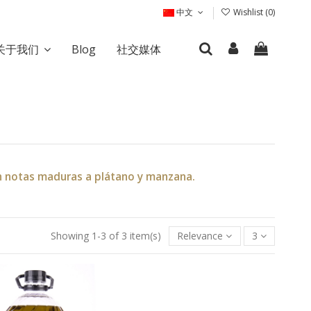
中文
Wishlist (
0
)
关于我们
Blog
社交媒体
on notas maduras a plátano y manzana.
Showing 1-3 of 3 item(s)
Relevance
3