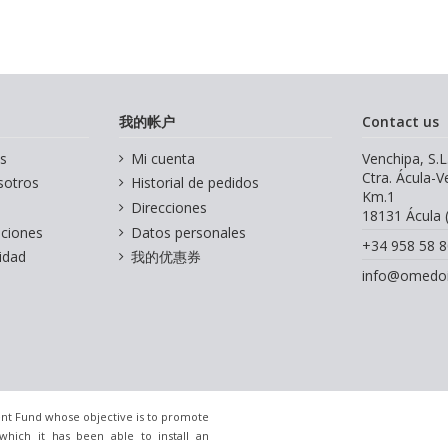
我的帐户
Contact us
s
Mi cuenta
Venchipa, S.L
Ctra. Ácula-
sotros
Historial de pedidos
Km.1
Direcciones
18131 Ácula 
iciones
Datos personales
+34 958 58 8
cidad
我的优惠券
info@omedoi
nt Fund whose objective is to promote
which it has been able to install an