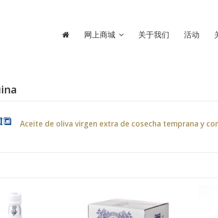
网上商城
关于我们
活动
ina
Aceite de oliva virgen extra de cosecha temprana y c