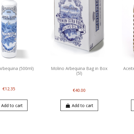
Arbequina (500ml)
Molino Arbequina Bag in Box
Aceit
(5l)
€12.35
€40.00
Add to cart
Add to cart