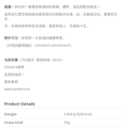
建議：
與任何一種番茄味濃郁的菜餚、醬料、湯品搭配皆絕佳！
或與具扎實苦味的綠色葉菜類沙拉搭配亦合適，如：芝麻葉沙拉、紫菊苣沙
拉。
另，在烤肉跟烤章魚完成後，最後再淋上，亦風味十足。
製作方法：
採用第一天收成的橄欖果實。
（詳情請參閱連結：
omedoil.com/oliveoil
）
包裝容量：
500毫升 透明玻璃（抗UV）
QVextra標章
品質的保證！
創始會員
www.qvextra.es
Product Details
Energía
3404 kJ (828 kcal)
Grasa total
92g