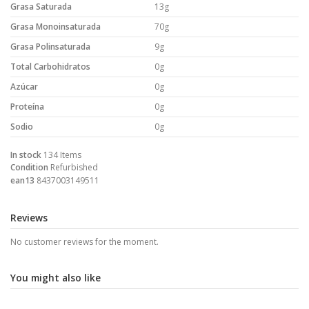
Grasa Saturada
13g
Grasa Monoinsaturada
70g
Grasa Polinsaturada
9g
Total Carbohidratos
0g
Azúcar
0g
Proteína
0g
Sodio
0g
In stock
134 Items
Condition
Refurbished
ean13
8437003149511
Reviews
No customer reviews for the moment.
You might also like