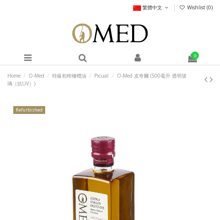
繁體中文
Wishlist (
0
)
0
Home
O-Med
特級初榨橄欖油
Picual
O-Med 皮夸爾 (500毫升 透明玻
璃（抗UV）)
Refurbished