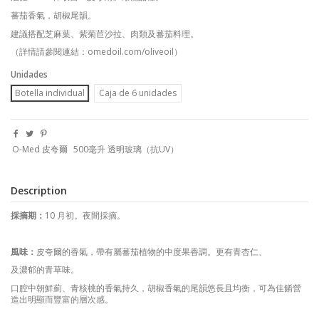
蕃茄香氣，胡椒尾韻。
建議搭配芝麻葉、紫菊苣沙拉、肉類及蕃茄料理。
（詳情請參閱連結：
omedoil.com/oliveoil
）
Unidades
Botella individual
Caja de 6 unidades
O-Med 皮夸爾
500毫升 透明玻璃（抗UV）
Description
採摘期：
10
月初。夜間採摘。
風味：
皮夸爾的香氣，帶有屬蕃茄植物的中度果香調。更有青杏仁、
及濃郁的青草味。
口腔中朝鮮薊、青核桃的香氣持久，胡椒香氣的尾韻悠長且均衡，可為佳餚營
造出明顯而豐富的層次感。