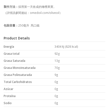
製作方法：
採用第一天收成的橄欖果實。
（詳情請參閱連結：
omedoil.com/oliveoil
）
包裝容量：
250
毫升
馬口鐵
Product Details
Energía
3404 kJ (828 kcal)
Grasa total
92g
Grasa Saturada
13g
Grasa Monoinsaturada
70g
Grasa Polinsaturada
9g
Total Carbohidratos
0g
Azúcar
0g
Proteína
0g
Sodio
0g