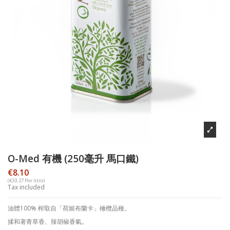
O-Med 有機 (250毫升 馬口鐵)
€8.10
(€33.27 Por litro)
Tax included
油體
100%
榨取自「荷姬布蘭卡」橄欖品種。
揉和著青草香、辣胡椒香氣。