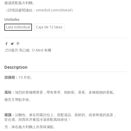
建議搭配義大利麵。
（詳情請參閱連結：
omedoil.com/oliveoil
）
Unidades
Lata individual
Caja de 12 latas
250毫升 馬口鐵
O-Med 有機
Description
採摘期：
10
月初。
風味：
強烈的青橄欖果香，帶有青草、朝鮮薊、香蕉、多種植物的香氣。
微苦又帶點辛辣。
建議：
沾麵包、淋在田園沙拉上、搭配湯品、新鮮的、或者烤過的蔬菜，
皆合適。與西班牙蕃茄冷湯搭配風味絕佳！
另，淋在義大利麵上亦美味滿點。