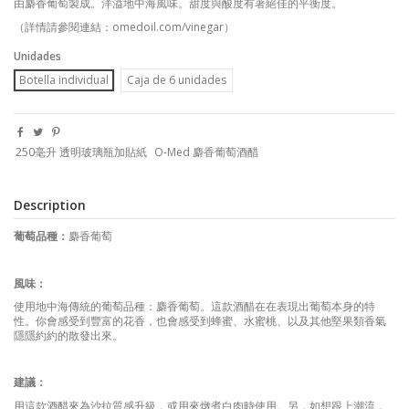
由麝香葡萄製成。洋溢地中海風味。甜度與酸度有著絕佳的平衡度。
（詳情請參閱連結：
omedoil.com/vinegar
）
Unidades
Botella individual
Caja de 6 unidades
250毫升 透明玻璃瓶加貼紙
O-Med 麝香葡萄酒醋
Description
葡萄品種：
麝香葡萄
風味：
使用地中海傳統的葡萄品種：麝香葡萄。這款酒醋在在表現出葡萄本身的特
性。你會感受到豐富的花香，也會感受到蜂蜜、
水蜜桃、以及其他堅果類香氣
隱隱約約的散發出來。
建議：
用這款酒醋來為沙拉質感升級，或用來燉煮白肉時使用。另，如想跟上潮流，