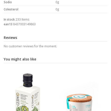
Sodio
0g
Colesterol
0g
In stock
233 Items
ean13
8437003149863
Reviews
No customer reviews for the moment.
You might also like