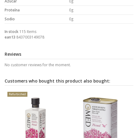
Azúcar
0g
Proteína
0g
Sodio
0g
In stock
115 Items
ean13
8437003149078
Reviews
No customer reviews for the moment.
Customers who bought this product also bought:
Refurbished