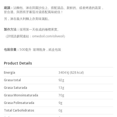
建議：
沾麵包、淋在田園沙拉上、搭配湯品、新鮮的、或者烤過的蔬菜，
皆合適。與西班牙蕃茄冷湯搭配風味絕佳！
另，淋在義大利麵上亦美味滿點。
製作方法：
採用第一天收成的橄欖果實。
（詳情請參閱連結：
omedoil.com/oliveoil
）
包裝容量：
500
毫升
玻璃瓶身，紙盒包裝
Product Details
Energía
3404 kJ (828 kcal)
Grasa total
92g
Grasa Saturada
13g
Grasa Monoinsaturada
70g
Grasa Polinsaturada
9g
Total Carbohidratos
0g