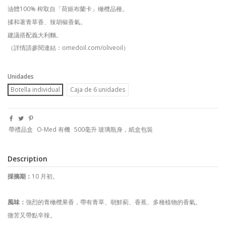
油體
100%
榨取自「荷姬布蘭卡」橄欖品種。
揉和著青草香、辣胡椒香氣。
建議搭配義大利麵。
（詳情請參閱連結：
omedoil.com/oliveoil
）
Unidades
Botella individual
Caja de 6 unidades
帶禮品盒
O-Med 有機
500毫升 玻璃瓶身，紙盒包裝
Description
採摘期：
10
月初。
風味：
強烈的青橄欖果香，帶有青草、朝鮮薊、香蕉、多種植物的香氣。
微苦又帶點辛辣。