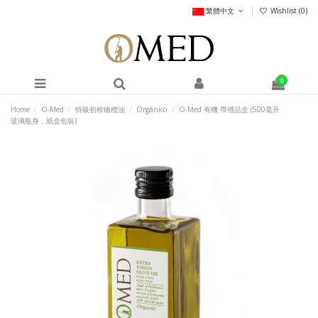
繁體中文
Wishlist (
0
)
0
Home
O-Med
特級初榨橄欖油
Orgánico
O-Med 有機 帶禮品盒 (500毫升
玻璃瓶身，紙盒包裝)