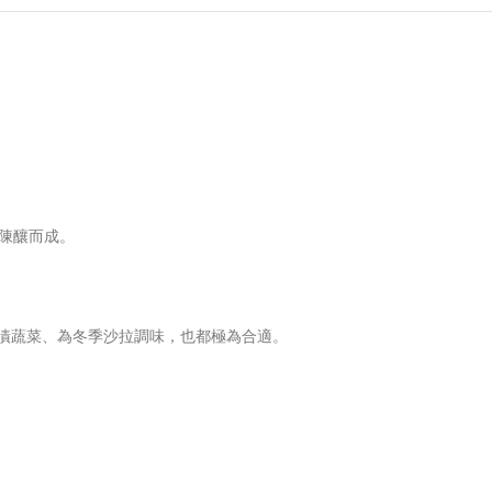
陳釀而成。
漬蔬菜、為冬季沙拉調味，也都極為合適。