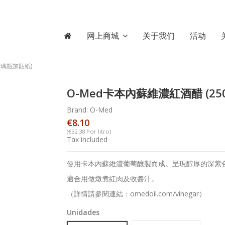
网上商城
关于我们
活动
玻璃瓶加貼紙)
O-Med卡本內蘇維濃紅酒醋 (2
Brand:
O-Med
€8.10
(€32.38 Por litro)
Tax included
使用卡本內蘇維濃葡萄釀製而成。呈現醇厚的深紫
適合用做燉煮紅肉及收醬汁。
（詳情請參閱連結：omedoil.com/vinegar）
Unidades