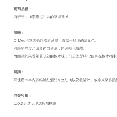
葡萄品種：
西班牙，加泰隆尼亞區的萊里達省。
風味：
O-Med卡本內蘇維濃紅酒醋，液體呈醇厚的深紫色。
滑順的酸度乃因遵循自然法，將酒轉化成醋。
而圓潤的果香帶著明顯的橡木味，則是因歷時12個月在橡木桶中
建議：
可使用卡本內蘇維濃紅酒醋來燉紅肉以及收醬汁。或拿來製作醃
包裝容量：
250
毫升透明玻璃瓶加貼紙