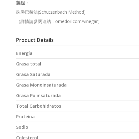
製程：
殊勝巴赫法(Schutzenbach Method)
（詳情請參閱連結：omedoil.com/vinegar）
Product Details
Energía
Grasa total
Grasa Saturada
Grasa Monoinsaturada
Grasa Polinsaturada
Total Carbohidratos
Proteína
Sodio
Colesterol