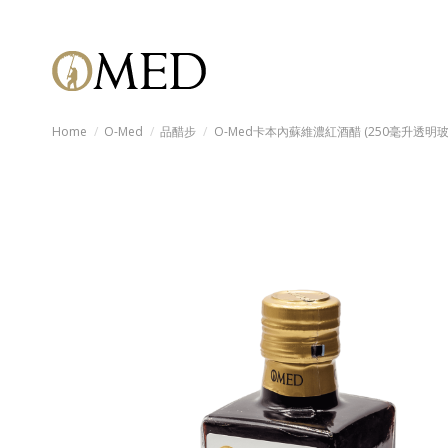
Home
O-Med
品醋步
O-Med卡本內蘇維濃紅酒醋 (250毫升透明